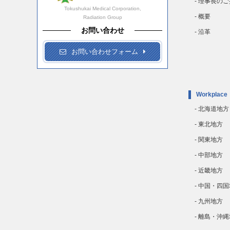
- 理事長の
Tokushukai Medical Corporation,
- 概要
Radiation Group
お問い合わせ
- 沿革
お問い合わせフォーム
Workplace
- 北海道地方
- 東北地方
- 関東地方
- 中部地方
- 近畿地方
- 中国・四
- 九州地方
- 離島・沖