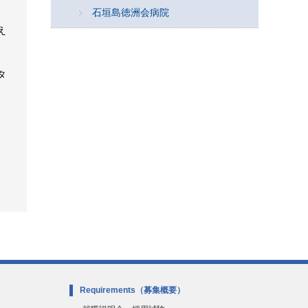
石垣島徳洲会病院
え
タ
。
Requirements
（募集概要）