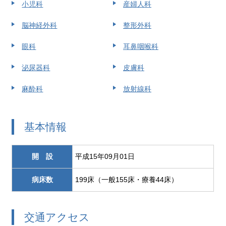
小児科
産婦人科
脳神経外科
整形外科
眼科
耳鼻咽喉科
泌尿器科
皮膚科
麻酔科
放射線科
基本情報
開 設
平成15年09月01日
病床数
199床（一般155床・療養44床）
交通アクセス