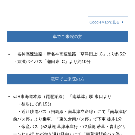
GoogleMapで見る
車でご来院の方
・名神高速道路・新名神高速道路「草津田上I.C」より約5分
・京滋バイパス「瀬田東I.C」より約10分
電車でご来院の方
○JR東海道本線（琵琶湖線） 「南草津」駅 東口より
・徒歩にて約15分
・近江鉄道バス（飛島線・南草津立命線）にて「南草津駅
前バス停」より乗車、「東矢倉南バス停」で下車 徒歩1分
・帝産バス（52系統 草津車庫行・72系統 若草・青山グリ
ーンヒル行 かがやき通り経由）にて「南草津駅前バス停」