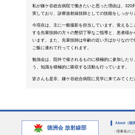
私が鎌ケ谷総合病院で働きたいと思った理由は、320
実しており、診療放射線技師としての技能をしっかり
今現在は、主に一般撮影を担当しています。覚えるこ
する先輩技師の方々の懇切丁寧なご指導と、患者様か
います。また、先輩技師は年齢の近い方ばかりなので
ご飯に連れて行ってくれます。
勉強会は、院外で催されるものに積極的に参加したり
う、知識を積極的に吸収する活動も行っています。
皆さんも是非、鎌ケ谷総合病院に見学に来てみてくだ
About
（徳
徳洲会 放射線部
- 理事長の