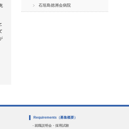
石垣島徳洲会病院
充
と
て
が
Requirements
（募集概要）
- 就職説明会・採用試験