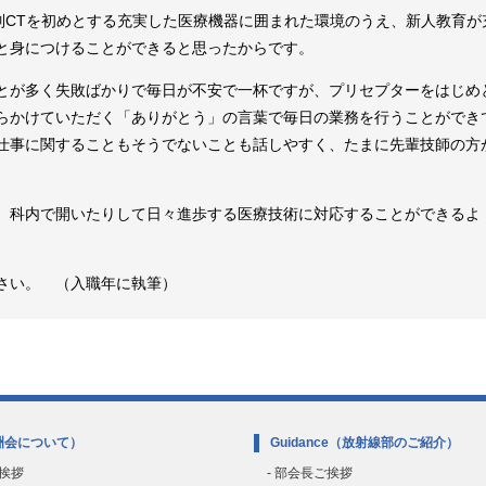
列CTを初めとする充実した医療機器に囲まれた環境のうえ、新人教育が
と身につけることができると思ったからです。
とが多く失敗ばかりで毎日が不安で一杯ですが、プリセプターをはじめ
らかけていただく「ありがとう」の言葉で毎日の業務を行うことができ
仕事に関することもそうでないことも話しやすく、たまに先輩技師の方
、科内で開いたりして日々進歩する医療技術に対応することができるよ
さい。 （入職年に執筆）
洲会について）
Guidance
（放射線部のご紹介）
ご挨拶
- 部会長ご挨拶