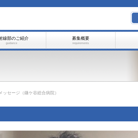
射線部のご紹介
募集概要
guidance
requirements
メッセージ（鎌ケ谷総合病院）