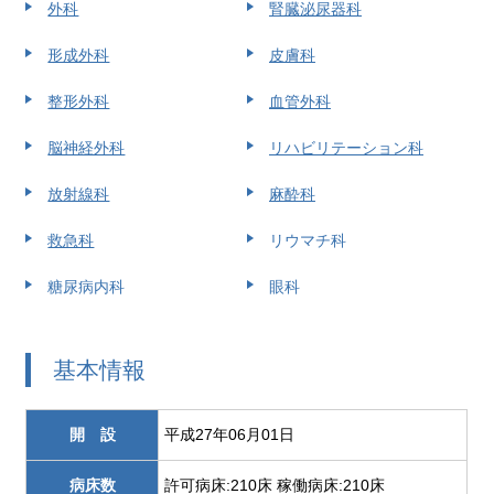
外科
腎臓泌尿器科
形成外科
皮膚科
整形外科
血管外科
脳神経外科
リハビリテーション科
放射線科
麻酔科
救急科
リウマチ科
糖尿病内科
眼科
基本情報
開 設
平成27年06月01日
病床数
許可病床:210床 稼働病床:210床