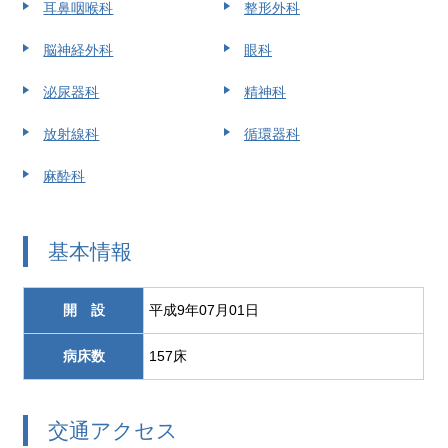
耳鼻咽喉科
整形外科
脳神経外科
眼科
泌尿器科
精神科
放射線科
循環器科
麻酔科
基本情報
開 設
平成9年07月01日
病床数
157床
交通アクセス