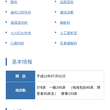
眼科
泌尿器科
歯科口腔外科
健診診断
循環器内科
麻酔科
もの忘れ外来
人工透析室
心療内科
耳鼻咽喉科
基本情報
開 設
平成12年07月01日
378床 一般245床 （地域包括45床、障
病床数
害者45床含） 療養133床